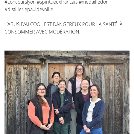
#concourslyon #spiritueuxfrancais #medailledor
#distilleriepauldevoille
L’ABUS D’ALCOOL EST DANGEREUX POUR LA SANTÉ. À
CONSOMMER AVEC MODÉRATION.