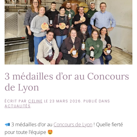
3 médailles d’or au Concours
de Lyon
ÉCRIT PAR
CELINE
LE
23 MARS 2026
. PUBLIÉ DANS
ACTUALITÉS
.
3 médailles d’or au
Concours de Lyon
! Quelle fierté
pour toute l’équipe