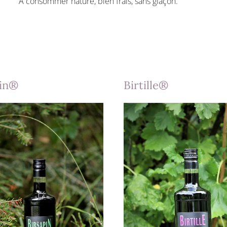
A consommer nature, bien frais, sans glaçon.
pin®
Birtille®