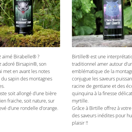
z aimé Birabelle® ?
Birtille® est une interprétat
z adoré Birsapin®, son
traditionnel amer autour d’un
i met en avant les notes
emblématique de la montagn
s du sapin des montagnes
conjugue les saveurs puissan
es.
racine de gentiane et des é
uste soit allongé d’une bière
quinquina à la finesse délica
en fraiche, soit nature, sur
myrtille.
levé d’une rondelle d’orange.
Grâce à Birtille offrez à votr
des saveurs inédites pour hu
plaisir !!