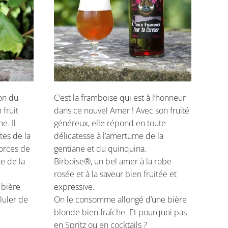
ion du
C’est la framboise qui est à l’honneur
 fruit
dans ce nouvel Amer ! Avec son fruité
e. Il
généreux, elle répond en toute
tes de la
délicatesse à l’amertume de la
corces de
gentiane et du quinquina.
te de la
Birboise®, un bel amer à la robe
rosée et à la saveur bien fruitée et
e bière
expressive.
luler de
On le consomme allongé d’une bière
blonde bien fraîche. Et pourquoi pas
en Spritz ou en cocktails ?