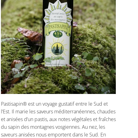
Pastisapin® est un voyage gustatif entre le Sud et
l’Est. Il marie les saveurs méditerranéennes, chaudes
et anisées d’un pastis, aux notes végétales et fraîches
du sapin des montagnes vosgiennes. Au nez, les
saveurs anisées nous emportent dans le Sud. En