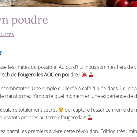
en poudre
ALITÉS
.
cesse les limites du possible. Aujourd’hui, nous sommes fiers d
irsch de Fougerolles AOC en poudre !
encombrantes. Une simple cuillerée à café diluée dans 3 cl d’eau
able transformez n’importe quel moment en une expérience de dé
éculaire totalement secret
qui capture l’essence même de no
puissants propres au terroir fougerollais
z parmi les premiers à vivre cette révolution. Édition très limit