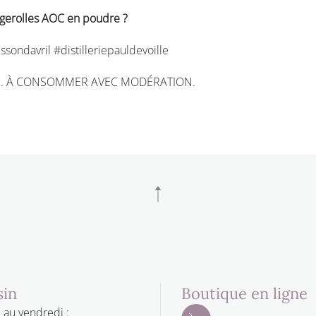
ougerolles AOC en poudre ?
ondavril #distilleriepauldevoille
É. À CONSOMMER AVEC MODÉRATION.
in
Boutique en ligne
 au vendredi :